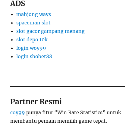
ADS
mahjong ways
spaceman slot
slot gacor gampang menang
slot depo 10k
login woy99
login sbobet88
Partner Resmi
coy99
punya fitur “Win Rate Statistics” untuk
membantu pemain memilih game tepat.