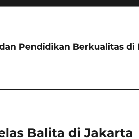
 dan Pendidikan Berkualitas di
as Balita di Jakarta