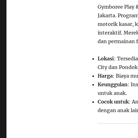
Gymboree Play &
Jakarta. Progr
motorik kasar, k
interaktif. Mere
dan permainan f
Lokasi
: Tersedi
City dan Pondok
Harga
: Biaya mu
Keunggulan
: I
untuk anak.
Cocok untuk
: A
dengan anak lai