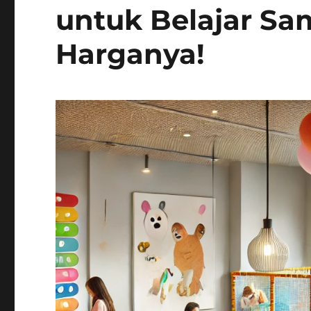
untuk Belajar Sa
Harganya!