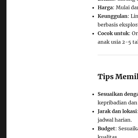
Harga
: Mulai da
Keunggulan
: L
berbasis eksplor
Cocok untuk
: O
anak usia 2-5 t
Tips Memil
Sesuaikan deng
kepribadian dan
Jarak dan lokasi
jadwal harian.
Budget
: Sesuai
kualitas.