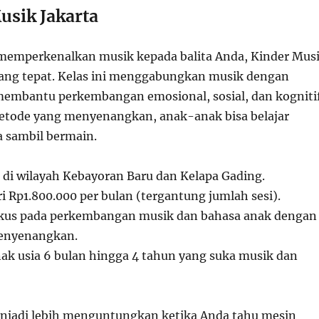
usik Jakarta
 memperkenalkan musik kepada balita Anda, Kinder Mus
ang tepat. Kelas ini menggabungkan musik dengan
embantu perkembangan emosional, sosial, dan kogniti
etode yang menyenangkan, anak-anak bisa belajar
 sambil bermain.
a di wilayah Kebayoran Baru dan Kelapa Gading.
ri Rp1.800.000 per bulan (tergantung jumlah sesi).
okus pada perkembangan musik dan bahasa anak dengan
enyenangkan.
nak usia 6 bulan hingga 4 tahun yang suka musik dan
njadi lebih menguntungkan ketika Anda tahu mesin