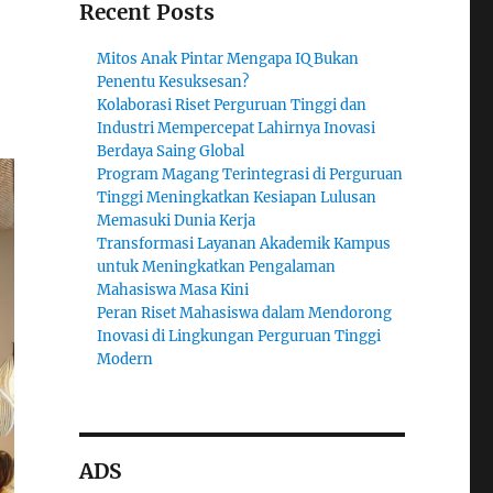
Recent Posts
Mitos Anak Pintar Mengapa IQ Bukan
Penentu Kesuksesan?
Kolaborasi Riset Perguruan Tinggi dan
Industri Mempercepat Lahirnya Inovasi
Berdaya Saing Global
Program Magang Terintegrasi di Perguruan
Tinggi Meningkatkan Kesiapan Lulusan
Memasuki Dunia Kerja
Transformasi Layanan Akademik Kampus
untuk Meningkatkan Pengalaman
Mahasiswa Masa Kini
Peran Riset Mahasiswa dalam Mendorong
Inovasi di Lingkungan Perguruan Tinggi
Modern
ADS