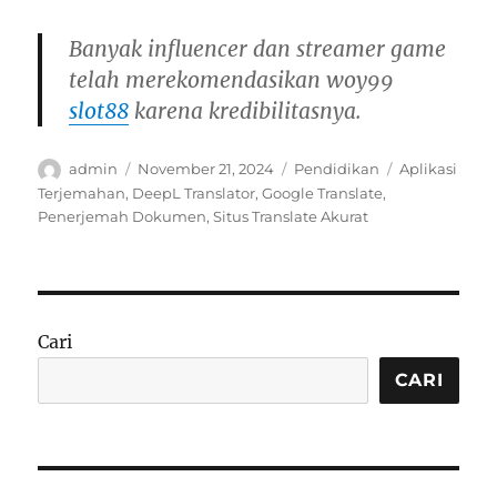
Banyak influencer dan streamer game
telah merekomendasikan woy99
slot88
karena kredibilitasnya.
Author
Posted
Categories
Tags
admin
November 21, 2024
Pendidikan
Aplikasi
on
Terjemahan
,
DeepL Translator
,
Google Translate
,
Penerjemah Dokumen
,
Situs Translate Akurat
Cari
CARI