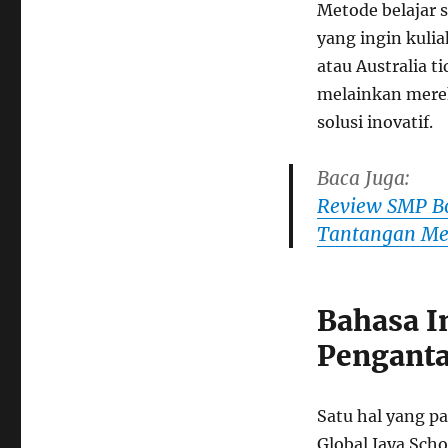
Metode belajar 
yang ingin kuliah
atau Australia 
melainkan mere
solusi inovatif.
Baca Juga:
Review SMP Bo
Tantangan Me
Bahasa I
Penganta
Satu hal yang p
Global Jaya Sch