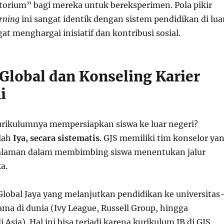
torium” bagi mereka untuk bereksperimen. Pola pikir
arning
ini sangat identik dengan sistem pendidikan di lua
at menghargai inisiatif dan kontribusi sosial.
 Global dan Konseling Karier
i
rikulumnya mempersiapkan siswa ke luar negeri?
lah
Iya, secara sistematis
. GJS memiliki tim konselor ya
alaman dalam membimbing siswa menentukan jalur
a.
Global Jaya yang melanjutkan pendidikan ke universitas
ama di dunia (Ivy League, Russell Group, hingga
i Asia). Hal ini bisa terjadi karena kurikulum IB di GJS