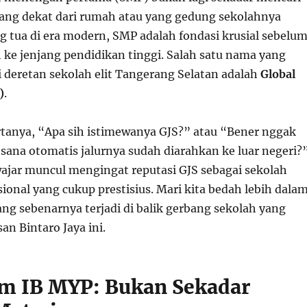
yang dekat dari rumah atau yang gedung sekolahnya
g tua di era modern, SMP adalah fondasi krusial sebelu
ke jenjang pendidikan tinggi. Salah satu nama yang
i deretan sekolah elit Tangerang Selatan adalah
Global
)
.
tanya, “Apa sih istimewanya GJS?” atau “Bener nggak
 sana otomatis jalurnya sudah diarahkan ke luar negeri?
wajar muncul mengingat reputasi GJS sebagai sekolah
sional yang cukup prestisius. Mari kita bedah lebih dala
ng sebenarnya terjadi di balik gerbang sekolah yang
an Bintaro Jaya ini.
m IB MYP: Bukan Sekadar