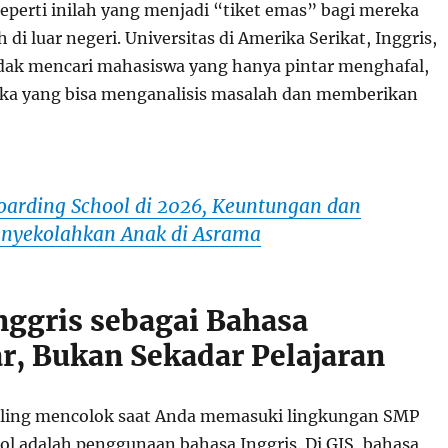
seperti inilah yang menjadi “tiket emas” bagi mereka
 di luar negeri. Universitas di Amerika Serikat, Inggris,
tidak mencari mahasiswa yang hanya pintar menghafal,
ka yang bisa menganalisis masalah dan memberikan
arding School di 2026, Keuntungan dan
nyekolahkan Anak di Asrama
nggris sebagai Bahasa
r, Bukan Sekadar Pelajaran
aling mencolok saat Anda memasuki lingkungan SMP
ool adalah penggunaan bahasa Inggris. Di GJS, bahasa