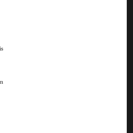
is
an