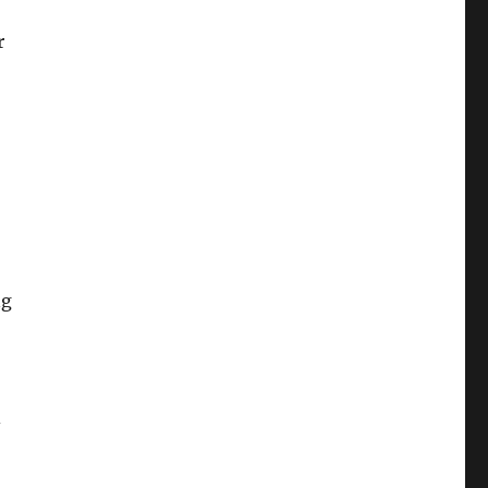
r
ng
-