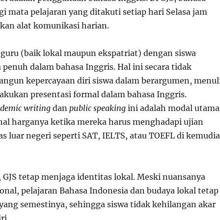
gi mata pelajaran yang ditakuti setiap hari Selasa jam
kan alat komunikasi harian.
 guru (baik lokal maupun ekspatriat) dengan siswa
 penuh dalam bahasa Inggris. Hal ini secara tidak
ngun kepercayaan diri siswa dalam berargumen, menul
lakukan presentasi formal dalam bahasa Inggris.
demic writing
dan
public speaking
ini adalah modal utama
al harganya ketika mereka harus menghadapi ujian
as luar negeri seperti SAT, IELTS, atau TOEFL di kemudi
GJS tetap menjaga identitas lokal. Meski nuansanya
onal, pelajaran Bahasa Indonesia dan budaya lokal tetap
yang semestinya, sehingga siswa tidak kehilangan akar
ri.