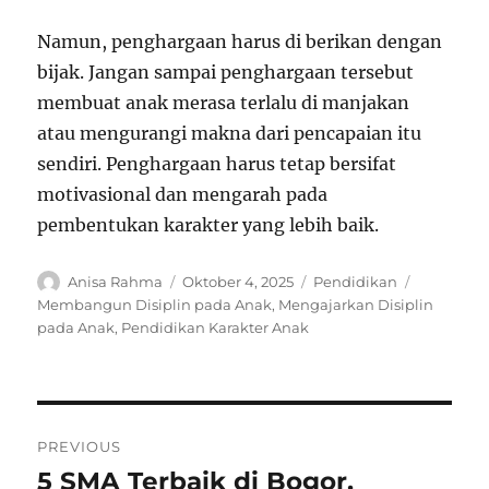
Namun, penghargaan harus di berikan dengan
bijak. Jangan sampai penghargaan tersebut
membuat anak merasa terlalu di manjakan
atau mengurangi makna dari pencapaian itu
sendiri. Penghargaan harus tetap bersifat
motivasional dan mengarah pada
pembentukan karakter yang lebih baik.
Author
Posted
Categories
Tags
Anisa Rahma
Oktober 4, 2025
Pendidikan
on
Membangun Disiplin pada Anak
,
Mengajarkan Disiplin
pada Anak
,
Pendidikan Karakter Anak
Navigasi
PREVIOUS
pos
5 SMA Terbaik di Bogor,
Previous